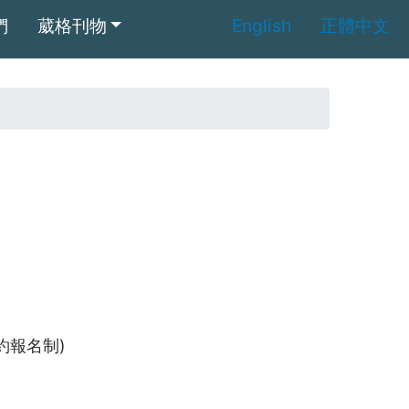
們
葳格刊物
English
正體中文
約報名制)