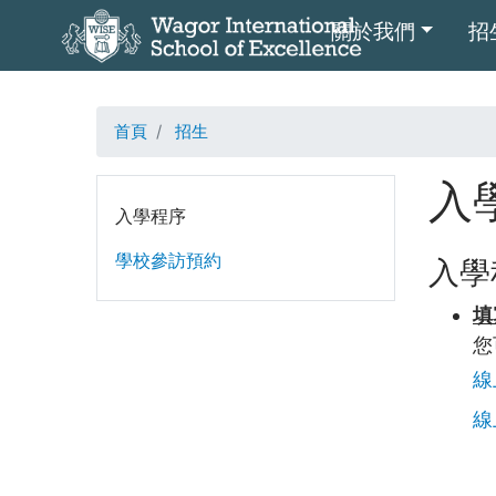
主導覽
關於我們
招
首頁
招生
入
Main menu level 2
入學程序
學校參訪預約
入學
填
您
線
線