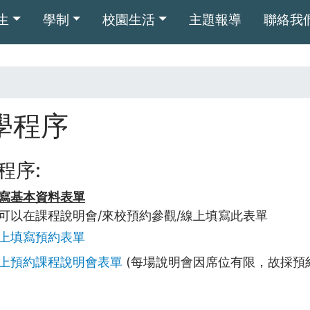
移
生
學制
校園生活
主題報導
聯絡我
至
主
內
容
學程序
程序:
寫基本資料表單
可以在課程說明會/來校預約參觀/線上填寫此表單
上填寫預約表單
上預約課程說明會表單
(每場說明會因席位有限，故採預