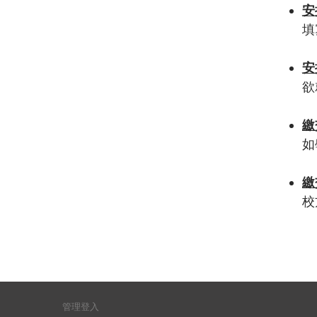
安
填
安
欲
繳
如
繳
校
使用者帳號選單
管理登入